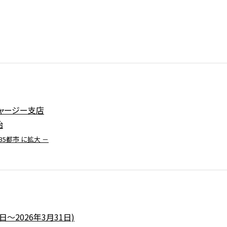
ャージー支店
始
35都市 に拡大 －
日～2026年3月31日)