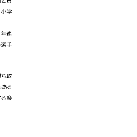
』と負
、小学
3年連
う選手
勝ち取
もある
する楽