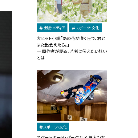
出版・メディア
スポーツ・文化
大ヒット小説「あの花が咲く丘で、君と
また出会えたら。」
─ 原作者が語る、若者に伝えたい想い
とは
スポーツ・文化
スケートボード・パーク女子 草木ひな