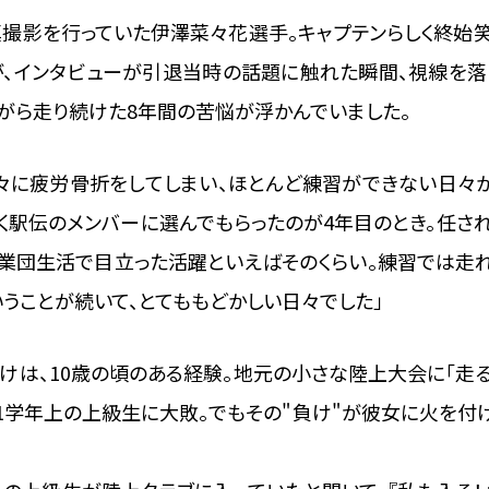
真撮影を行っていた伊澤菜々花選手。キャプテンらしく終始
が、インタビューが引退当時の話題に触れた瞬間、視線を落
がら走り続けた8年間の苦悩が浮かんでいました。
々に疲労骨折をしてしまい、ほとんど練習ができない日々
やく駅伝のメンバーに選んでもらったのが4年目のとき。任さ
実業団生活で目立った活躍といえばそのくらい。練習では走
うことが続いて、とてももどかしい日々でした」
けは、10歳の頃のある経験。地元の小さな陸上大会に「走
1学年上の上級生に大敗。でもその"負け"が彼女に火を付