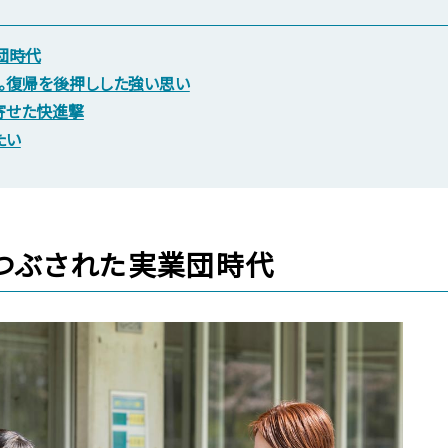
団時代
—。復帰を後押しした強い思い
寄せた快進撃
たい
つぶされた実業団時代