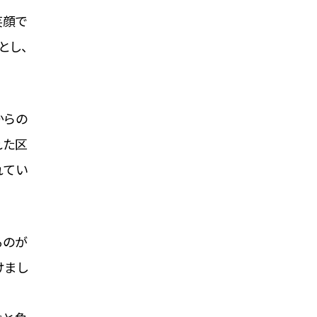
笑顔で
とし、
からの
れた区
れてい
るのが
けまし