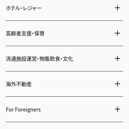
ホテル・レジャー
一括寮仲介
ビル管理
書籍・コミック
オフィス移転
鍵・カードキー
広告代理店
ディズニーリゾート(R)パートナーホテル
不動産投資
高齢者支援・保育
24時間コールセンター
住宅ローン
シティ・リゾートホテル
住まい・暮らし情報
札幌
・
京都
・
沖縄
保険・資産運用
介護・認可保育園
不動産オーナー様向け情報
ビジネスホテル
流通施設運営・物販飲食・文化
不動産信託
シニア総合窓口
横浜関内
・
流山おおたかの森
人事・総務部向け不動産情報
不動産投資信託(J-REIT)
府中
・
葛西
・
西葛西
ショッピングセンター
コワーキングスペース
人材派遣・紹介
日光温泉・川治温泉
海外不動産
府中
・
東岡崎
和風レストラン
信州・戸倉上山田温泉
京橋
・
新浦安
国際事業本部（日本）
茨城 ゴルフ場
文化・美術館
For Foreigners
上海
相田みつを美術館
カンボジア・ホテル
弘前れんが倉庫美術館
北京
Our English website
国内・海外旅行