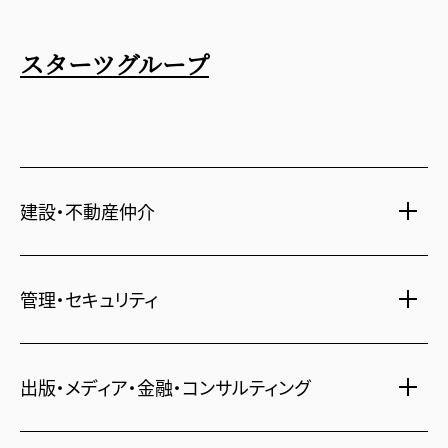
スターツグループ
建設・不動産仲介
土地活用・免震住宅
管理・セキュリティ
新築分譲マンション・新築戸建
注文住宅・リフォーム
マンション・アパート管理
出版・メディア・金融・コンサルティング
賃貸・売買物件情報
社宅代行
不動産仲介
時間貸し駐車場
女性向け情報