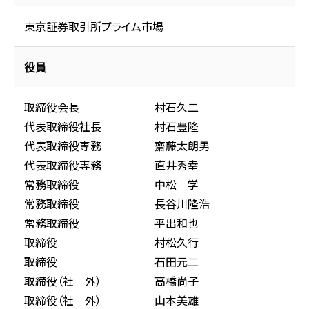
東京証券取引所プライム市場
役員
取締役会長
村石久二
代表取締役社長
村石豊隆
代表取締役専務
齋藤太朗男
代表取締役専務
直井秀幸
常務取締役
中松 学
常務取締役
長谷川隆浩
常務取締役
平出和也
取締役
村松久行
取締役
石田元二
取締役（社 外）
高橋尚子
取締役（社 外）
山本美雄