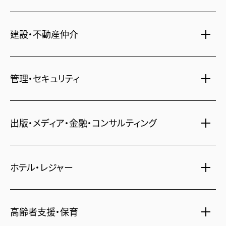
建設・不動産仲介
土地活用・免震住宅
管理・セキュリティ
新築分譲マンション・新築戸建
注文住宅・リフォーム
マンション・アパート管理
出版・メディア・金融・コンサルティング
賃貸・売買物件情報
社宅代行
不動産仲介
時間貸し駐車場
女性向け情報
ホテル・レジャー
一括寮仲介
ビル管理
書籍・コミック
オフィス移転
鍵・カードキー
広告代理店
ディズニーリゾート(R)パートナーホテル
不動産投資
高齢者支援・保育
24時間コールセンター
住宅ローン
シティ・リゾートホテル