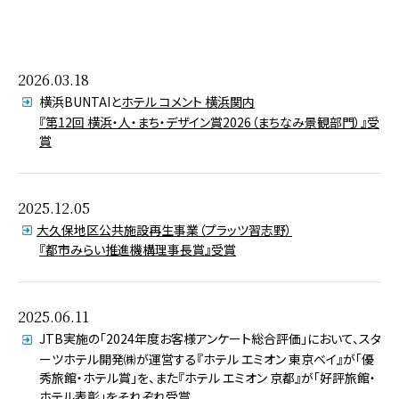
2026.03.18
横浜BUNTAIと
ホテル コメント 横浜関内
『第12回 横浜・人・まち・デザイン賞2026（まちなみ景観部門）』受
賞
2025.12.05
大久保地区公共施設再生事業（プラッツ習志野）
『都市みらい推進機構理事長賞』受賞
2025.06.11
JTB実施の「2024年度お客様アンケート総合評価」において、スタ
ーツホテル開発㈱が運営する『ホテル エミオン 東京ベイ』が「優
秀旅館・ホテル賞」を、また『ホテル エミオン 京都』が「好評旅館・
ホテル表彰」をそれぞれ受賞