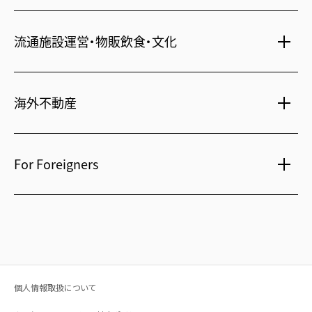
住まい・暮らし情報
札幌
・
京都
・
沖縄
保険・資産運用
介護・認可保育園
不動産オーナー様向け情報
ビジネスホテル
流通施設運営・物販飲食・文化
不動産信託
シニア総合窓口
横浜関内
・
流山おおたかの森
人事・総務部向け不動産情報
不動産投資信託(J-REIT)
府中
・
葛西
・
西葛西
ショッピングセンター
コワーキングスペース
人材派遣・紹介
日光温泉・川治温泉
海外不動産
府中
・
東岡崎
和風レストラン
信州・戸倉上山田温泉
京橋
・
新浦安
国際事業本部（日本）
茨城 ゴルフ場
文化・美術館
For Foreigners
上海
相田みつを美術館
カンボジア・ホテル
弘前れんが倉庫美術館
北京
Our English website
国内・海外旅行
広州
International Division
研修施設
武漢
Guide for residential and investment property in Japan
台北
個人情報取扱について
在日本投资买房指南（簡体字）