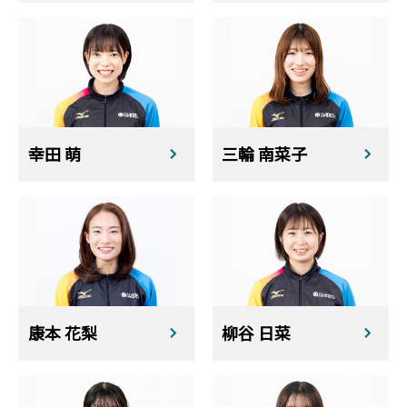
幸田 萌
三輪 南菜子
康本 花梨
柳谷 日菜