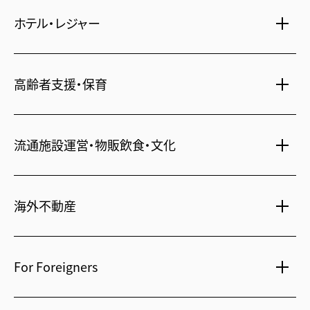
女性向け情報
ホテル・レジャー
一括寮仲介
ビル管理
書籍・コミック
オフィス移転
鍵・カードキー
広告代理店
ディズニーリゾート(R)パートナーホテル
不動産投資
高齢者支援・保育
24時間コールセンター
住宅ローン
シティ・リゾートホテル
住まい・暮らし情報
札幌
・
京都
・
沖縄
保険・資産運用
介護・認可保育園
不動産オーナー様向け情報
ビジネスホテル
流通施設運営・物販飲食・文化
不動産信託
シニア総合窓口
横浜関内
・
流山おおたかの森
人事・総務部向け不動産情報
不動産投資信託(J-REIT)
府中
・
葛西
・
西葛西
ショッピングセンター
コワーキングスペース
人材派遣・紹介
日光温泉・川治温泉
海外不動産
府中
・
東岡崎
和風レストラン
信州・戸倉上山田温泉
京橋
・
新浦安
国際事業本部（日本）
茨城 ゴルフ場
文化・美術館
For Foreigners
上海
相田みつを美術館
カンボジア・ホテル
弘前れんが倉庫美術館
北京
Our English website