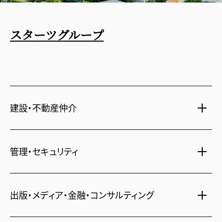
スターツグループ
建設・不動産仲介
土地活用・免震住宅
管理・セキュリティ
新築分譲マンション・新築戸建
注文住宅・リフォーム
マンション・アパート管理
出版・メディア・金融・コンサルティング
賃貸・売買物件情報
社宅代行
不動産仲介
時間貸し駐車場