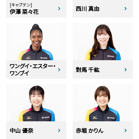
[キャプテン]
西川 真由
伊澤 菜々花
ワングイ・エスター・
對馬 千紘
ワンブイ
中山 優奈
赤堀 かりん