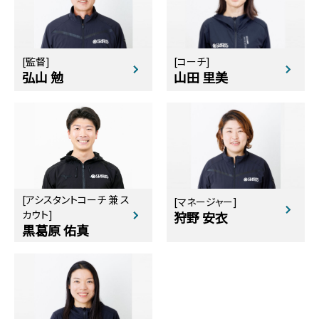
[監督]
[コーチ]
弘山 勉
山田 里美
[アシスタントコーチ 兼 ス
[マネージャー]
カウト]
狩野 安衣
黒葛原 佑真