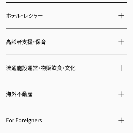
不動産仲介
時間貸し駐車場
女性向け情報
ホテル・レジャー
一括寮仲介
ビル管理
書籍・コミック
オフィス移転
鍵・カードキー
広告代理店
ディズニーリゾート(R)パートナーホテル
不動産投資
高齢者支援・保育
24時間コールセンター
住宅ローン
シティ・リゾートホテル
住まい・暮らし情報
札幌
・
京都
・
沖縄
保険・資産運用
介護・認可保育園
不動産オーナー様向け情報
ビジネスホテル
流通施設運営・物販飲食・文化
不動産信託
シニア総合窓口
横浜関内
・
流山おおたかの森
人事・総務部向け不動産情報
不動産投資信託(J-REIT)
府中
・
葛西
・
西葛西
ショッピングセンター
コワーキングスペース
人材派遣・紹介
日光温泉・川治温泉
海外不動産
府中
・
東岡崎
和風レストラン
信州・戸倉上山田温泉
京橋
・
新浦安
国際事業本部（日本）
茨城 ゴルフ場
文化・美術館
For Foreigners
上海
相田みつを美術館
カンボジア・ホテル
弘前れんが倉庫美術館