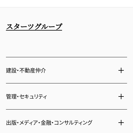
スターツグループ
建設・不動産仲介
土地活用・免震住宅
管理・セキュリティ
新築分譲マンション・新築戸建
注文住宅・リフォーム
マンション・アパート管理
出版・メディア・金融・コンサルティング
賃貸・売買物件情報
社宅代行