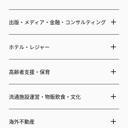
注文住宅・リフォーム
マンション・アパート管理
賃貸・売買物件情報
出版・メディア・金融・コンサルティング
社宅代行
不動産仲介
時間貸し駐車場
女性向け情報
一括寮仲介
ビル管理
ホテル・レジャー
書籍・コミック
オフィス移転
鍵・カードキー
広告代理店
不動産投資
ディズニーリゾート(R)パートナーホテル
24時間コールセンター
住宅ローン
高齢者支援・保育
住まい・暮らし情報
シティ・リゾートホテル
保険・資産運用
札幌
・
京都
・
沖縄
不動産オーナー様向け情報
介護・認可保育園
ビジネスホテル
不動産信託
人事・総務部向け不動産情報
流通施設運営・物販飲食・文化
横浜関内
・
流山おおたかの森
シニア総合窓口
不動産投資信託(J-REIT)
府中
・
葛西
・
西葛西
コワーキングスペース
府中
・
東岡崎
人材派遣・紹介
ショッピングセンター
日光温泉・川治温泉
海外不動産
和風レストラン
信州・戸倉上山田温泉