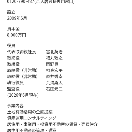
0120-790-487(ご入居者様専用窓口)
設⽴
2009年5⽉
資本金
8,000万円
役員
代表取締役社⻑
宮北英治
取締役
福丸敦之
取締役
岡野豊
取締役（⾮常勤）
相⾼宏平
取締役（⾮常勤）
直井秀幸
執⾏役員
荒海勇太
監査役
⽯⽥元⼆
(2026年6⽉現在)
事業内容
土地有効活用の企画提案
資産運用コンサルティング
居住用・事業用・投資用不動産の賃貸・売買仲介
居住用不動産の管理・運営