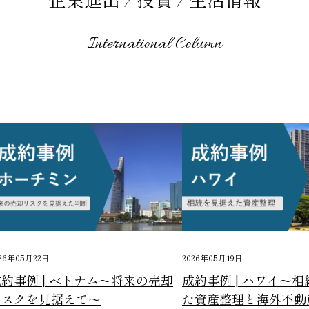
企業進出 / 投資 / 生活情報
International Column
26年05月22日
2026年05月19日
約事例 | ベトナム～将来の売却
成約事例 | ハワイ～
リスクを見据えて～
た資産整理と海外不動