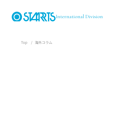
International Division
Top
海外コラム