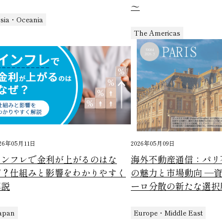
～
sia・Oceania
The Americas
26年05月11日
2026年05月09日
インフレで金利が上がるのはな
海外不動産通信：パリ
ぜ？仕組みと影響をわかりやすく
の魅力と市場動向 ―
解説
ーロ分散の新たな選択
apan
Europe・Middle East