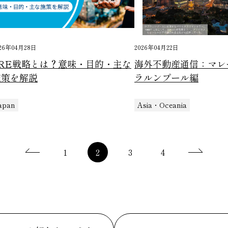
26年04月28日
2026年04月22日
CRE戦略とは？意味・目的・主な
海外不動産通信：マレ
施策を解説
ラルンプール編
apan
Asia・Oceania
1
2
3
4