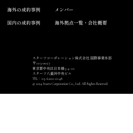
海外の成約事例
メンバー
国内の成約事例
海外拠点一覧・会社概要
スターツコーポレーション株式会社 国際事業本部
103
0027
〒
-
3
4
10
東京都中央区日本橋
-
-
スターツ八重洲中央ビル
03
6202
0148
TEL：
-
-
© 2024 Starts Corporation Co., Ltd. All Rights Reserved.