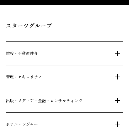
スターツグループ
建設・不動産仲介
土地活用・免震住宅
管理・セキュリティ
新築分譲マンション・新築戸建
注文住宅・リフォーム
マンション・アパート管理
出版・メディア・金融・コンサルティング
賃貸・売買物件情報
社宅代行
不動産仲介
時間貸し駐車場
女性向け情報
ホテル・レジャー
一括寮仲介
ビル管理
書籍・コミック