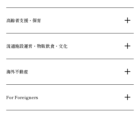
オフィス移転
鍵・カードキー
広告代理店
ディズニーリゾート(R)パートナーホテル
高齢者支援・保育
不動産投資
24時間コールセンター
住宅ローン
シティ・リゾートホテル
札幌
・
京都
・
沖縄
住まい・暮らし情報
保険・資産運用
介護・認可保育園
ビジネスホテル
流通施設運営・物販飲食・文化
不動産オーナー様向け情報
不動産信託
シニア総合窓口
横浜関内
・
流山おおたかの森
府中
・
葛西
・
西葛西
人事・総務部向け不動産情報
不動産投資信託(J-REIT)
ショッピングセンター
海外不動産
日光温泉・川治温泉
コワーキングスペース
和風レストラン
人材派遣・紹介
府中
京橋
・
・
東岡崎
新浦安
信州・戸倉上山田温泉
国際事業本部（日本）
文化・美術館
For Foreigners
茨城 ゴルフ場
上海
相田みつを美術館
弘前れんが倉庫美術館
カンボジア・ホテル
北京
Our English website
国内・海外旅行
広州
International Division
研修施設
武漢
Guide for residential and investment property in Japan