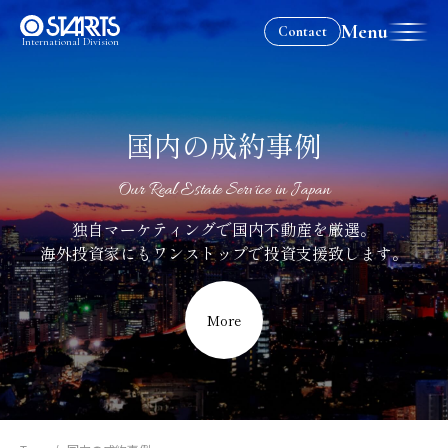
Menu
Contact
International Division
国内の成約事例
Our Real Estate Service in Japan
独自マーケティングで
国内不動産を厳選。
国内の成約事例｜海外不動産投
海外投資家にも
ワンストップで
投資支援致します。
More