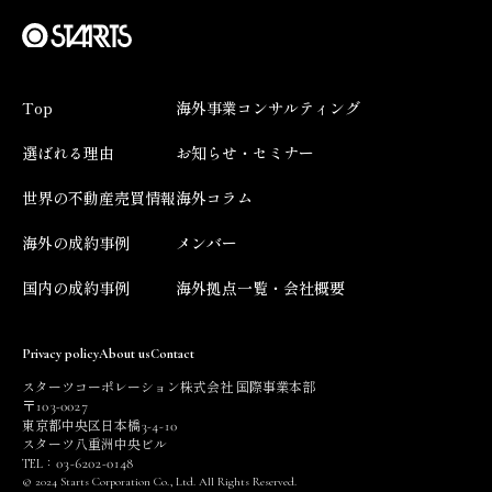
Top
海外事業コンサルティング
選ばれる理由
お知らせ・セミナー
世界の不動産売買情報
海外コラム
海外の成約事例
メンバー
国内の成約事例
海外拠点一覧・会社概要
Privacy policy
About us
Contact
スターツコーポレーション株式会社 国際事業本部
103
0027
〒
-
3
4
10
東京都中央区日本橋
-
-
スターツ八重洲中央ビル
03
6202
0148
TEL：
-
-
© 2024 Starts Corporation Co., Ltd. All Rights Reserved.