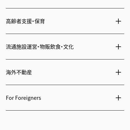
オフィス移転
鍵・カードキー
広告代理店
ディズニーリゾート(R)パートナーホテル
不動産投資
高齢者支援・保育
24時間コールセンター
住宅ローン
シティ・リゾートホテル
住まい・暮らし情報
札幌
・
京都
・
沖縄
保険・資産運用
介護・認可保育園
不動産オーナー様向け情報
ビジネスホテル
流通施設運営・物販飲食・文化
不動産信託
シニア総合窓口
横浜関内
・
流山おおたかの森
人事・総務部向け不動産情報
不動産投資信託(J-REIT)
府中
・
葛西
・
西葛西
ショッピングセンター
コワーキングスペース
人材派遣・紹介
日光温泉・川治温泉
海外不動産
府中
・
東岡崎
和風レストラン
信州・戸倉上山田温泉
京橋
・
新浦安
国際事業本部（日本）
茨城 ゴルフ場
文化・美術館
For Foreigners
上海
相田みつを美術館
カンボジア・ホテル
弘前れんが倉庫美術館
北京
Our English website
国内・海外旅行
広州
International Division
研修施設