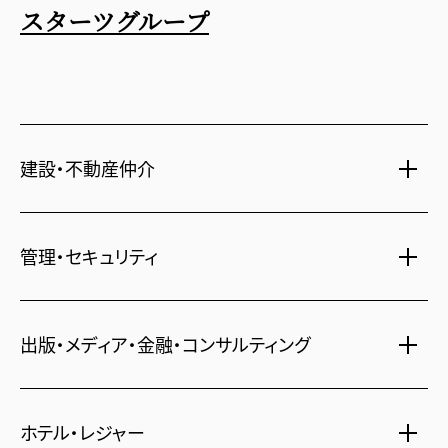
スターツグループ
建設・不動産仲介
土地活用・免震住宅
管理・セキュリティ
新築分譲マンション・新築戸建
注文住宅・リフォーム
マンション・アパート管理
出版・メディア・金融・コンサルティング
賃貸・売買物件情報
社宅代行
不動産仲介
時間貸し駐車場
女性向け情報
ホテル・レジャー
一括寮仲介
ビル管理
書籍・コミック