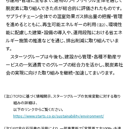
脱炭素に取り組んできた点が総合的に評価されたものです。
サプライチェーン全体での温室効果ガス排出量の把握・管理
を進めるとともに、再生可能エネルギーの利用
、環境性
（注2）
能に配慮した建築・設備の導入や、運用段階における省エネ
ルギー施策の推進などを通じ、排出削減に取り組んでいま
す。
スターツグループは今後も、建設から管理・各種不動産サ
ービスの一気通貫でのグループの総合力を活かし、脱炭素社
会の実現に向けた取り組みを継続・加速してまいります。
（注1）TCFDに基づく情報開示、スターツグループの気候変動に対する取り
組みの詳細は、
以下のリンクからご覧ください。
https://www.starts.co.jp/sustainability/environment/
（注2）FIT非化石証書の活用により、一部事業所で「実質再エネ100%」を達