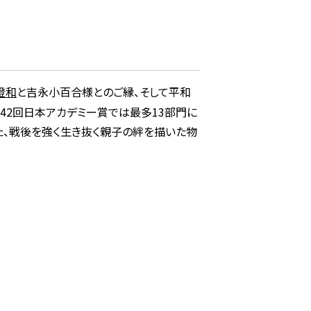
澄和
と吉永⼩百合様とのご縁、そして平和
42回⽇本アカデミー賞では最多13部⾨に
た、戦後を強く⽣き抜く親⼦の絆を描いた物