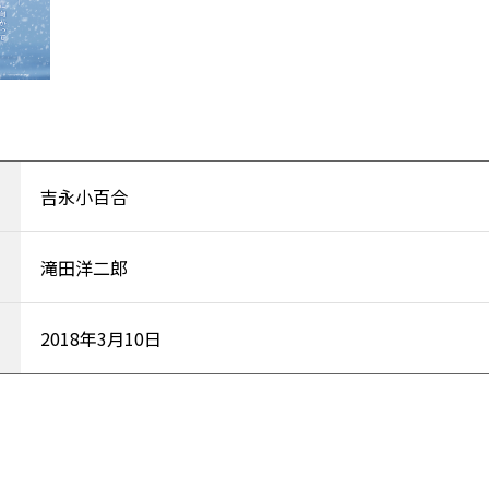
吉永⼩百合
滝⽥洋⼆郎
2018年3⽉10⽇