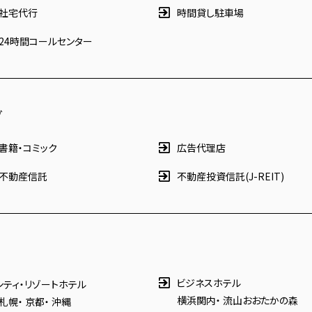
社宅代行
時間貸し駐車場
24時間コールセンター
グ
書籍・コミック
広告代理店
不動産信託
不動産投資信託(J-REIT)
ビジネスホテル
シティ・リゾートホテル
横浜関内
・
流山おおたかの森
札幌
・
京都
・
沖縄