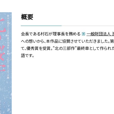
概要
会⻑である村⽯が理事⻑を務める
⼀般財団法⼈ 
への想いから、本作品に協賛させていただきました。第
て、優秀賞を受賞。”北の三部作”最終章として作られ
語です。