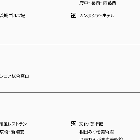
府中
・
葛西
・
西葛西
茨城 ゴルフ場
カンボジア・ホテル
シニア総合窓口
和風レストラン
文化・美術館
京橋
・
新浦安
相田みつを美術館
弘前れんが倉庫美術館