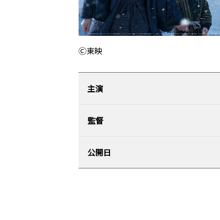
Ⓒ東映
主演
監督
公開⽇