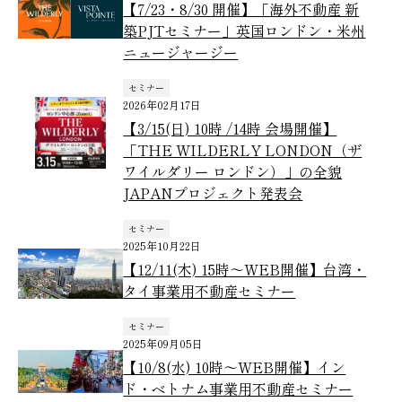
【7/23・8/30 開催】「海外不動産 新
築PJTセミナー」英国ロンドン・米州
ニュージャージー
セミナー
2026年02月17日
【3/15(日) 10時 /14時 会場開催】
「THE WILDERLY LONDON（ザ
ワイルダリー ロンドン）」の全貌
JAPANプロジェクト発表会
セミナー
2025年10月22日
【12/11(木) 15時～WEB開催】台湾・
タイ事業用不動産セミナー
セミナー
2025年09月05日
【10/8(水) 10時～WEB開催】イン
ド・ベトナム事業用不動産セミナー