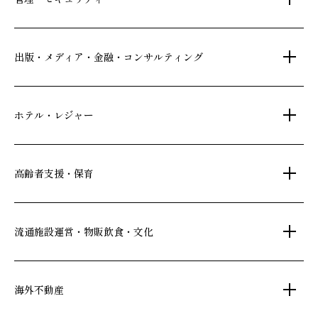
新築分譲マンション・新築戸建
注文住宅・リフォーム
マンション・アパート管理
出版・メディア・金融・コンサルティング
賃貸・売買物件情報
社宅代行
不動産仲介
時間貸し駐車場
女性向け情報
ホテル・レジャー
一括寮仲介
ビル管理
書籍・コミック
オフィス移転
鍵・カードキー
広告代理店
ディズニーリゾート(R)パートナーホテル
高齢者支援・保育
不動産投資
24時間コールセンター
住宅ローン
シティ・リゾートホテル
札幌
・
京都
・
沖縄
住まい・暮らし情報
保険・資産運用
介護・認可保育園
ビジネスホテル
流通施設運営・物販飲食・文化
不動産オーナー様向け情報
不動産信託
シニア総合窓口
横浜関内
・
流山おおたかの森
府中
・
葛西
・
西葛西
人事・総務部向け不動産情報
不動産投資信託(J-REIT)
ショッピングセンター
海外不動産
日光温泉・川治温泉
コワーキングスペース
和風レストラン
人材派遣・紹介
府中
京橋
・
・
東岡崎
新浦安