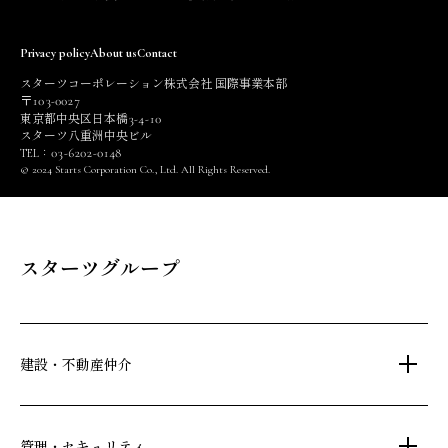
Privacy policy
About us
Contact
スターツコーポレーション株式会社 国際事業本部
103
0027
〒
-
3
4
10
東京都中央区日本橋
-
-
スターツ八重洲中央ビル
03
6202
0148
TEL：
-
-
© 2024 Starts Corporation Co., Ltd. All Rights Reserved.
スターツグループ
建設・不動産仲介
土地活用・免震住宅
管理・セキュリティ