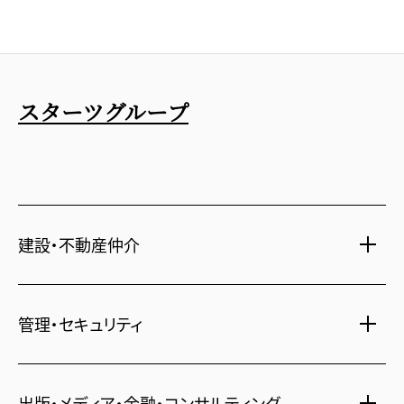
スターツグループ
建設・不動産仲介
土地活用・免震住宅
管理・セキュリティ
新築分譲マンション・新築戸建
注文住宅・リフォーム
マンション・アパート管理
出版・メディア・金融・コンサルティング