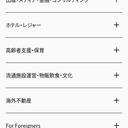
賃貸・売買物件情報
社宅代行
不動産仲介
時間貸し駐車場
女性向け情報
ホテル・レジャー
一括寮仲介
ビル管理
書籍・コミック
オフィス移転
鍵・カードキー
広告代理店
ディズニーリゾート(R)パートナーホテル
不動産投資
高齢者支援・保育
24時間コールセンター
住宅ローン
シティ・リゾートホテル
住まい・暮らし情報
札幌
・
京都
・
沖縄
保険・資産運用
介護・認可保育園
不動産オーナー様向け情報
ビジネスホテル
流通施設運営・物販飲食・文化
不動産信託
シニア総合窓口
横浜関内
・
流山おおたかの森
人事・総務部向け不動産情報
不動産投資信託(J-REIT)
府中
・
葛西
・
西葛西
ショッピングセンター
コワーキングスペース
人材派遣・紹介
日光温泉・川治温泉
海外不動産
府中
・
東岡崎
和風レストラン
信州・戸倉上山田温泉
京橋
・
新浦安
国際事業本部（日本）
茨城 ゴルフ場
文化・美術館
For Foreigners
上海