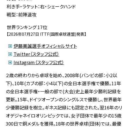
利き手・ラケット：右・シェークハンド
戦型：前陣速攻
世界ランキング 17位
【2026年07月27日 ITTF(国際卓球連盟)発表】
伊藤美誠選手オフィシャルサイト
Twitter（スタッフ公式）
Instagram（スタッフ公式）
２歳の終わりから卓球を始め、2008年(バンビの部：小2以
下)、10年(カブの部：小4以下)の全日本選手権で優勝。11年
の全日本選手権・一般の部で(大会)史上最年少勝利記録を
更新。15年、ドイツオープンのシングルスで優勝し、世界最年
少優勝記録を樹立。ギネス記録にも認定された。翌16年のリ
オデジャネイロオリンピックでは、女子団体で最年少の15歳
300日で銅メダルを獲得。18年の世界卓球(団体)では、最優