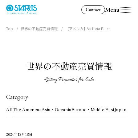
Menu
Contact
International Division
Top
世界の不動産売買情報
【アメリカ】Victoria Place
世界の不動産売買情報
Listing Properties for Sale
Category
All
The Americas
Asia・Oceania
Europe・Middle East
Japan
2024年12月18日