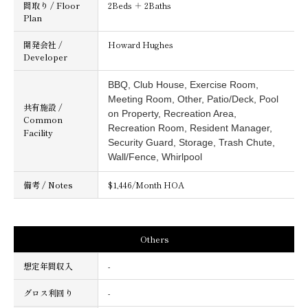
間取り / Floor
2Beds ＋ 2Baths
Plan
開発会社 /
Howard Hughes
Developer
BBQ, Club House, Exercise Room,
Meeting Room, Other, Patio/Deck, Pool
共有施設 /
on Property, Recreation Area,
Common
Recreation Room, Resident Manager,
Facility
Security Guard, Storage, Trash Chute,
Wall/Fence, Whirlpool
備考 / Notes
$1,446/Month HOA
Others
想定年間収入
-
グロス利回り
-