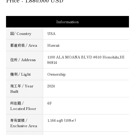
Price：1,880,000 USD
Information
国/ Country
USA
都道府県 / Area
Hawaii
1100 ALA MOANA BLVD #610 Honolulu,HI
住所 / Address
96814
権利 / Light
Ownership
竣工年 / Year
2024
Built
所在階 /
6F
Located Floor
専有面積 /
1,164 sqft (108㎡)
Exclusive Area