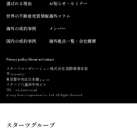
選ばれる理由
お知らせ・セミナー
世界の不動産売買情報
海外コラム
海外の成約事例
メンバー
国内の成約事例
海外拠点一覧・会社概要
Privacy policy
About us
Contact
スターツコーポレーション株式会社 国際事業本部
103
0027
〒
-
3
4
10
東京都中央区日本橋
-
-
スターツ八重洲中央ビル
03
6202
0148
TEL：
-
-
© 2024 Starts Corporation Co., Ltd. All Rights Reserved.
スターツグループ