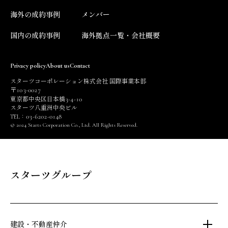
海外の成約事例
メンバー
国内の成約事例
海外拠点一覧・会社概要
Privacy policy
About us
Contact
スターツコーポレーション株式会社 国際事業本部
103
0027
〒
-
3
4
10
東京都中央区日本橋
-
-
スターツ八重洲中央ビル
03
6202
0148
TEL：
-
-
© 2024 Starts Corporation Co., Ltd. All Rights Reserved.
スターツグループ
建設・不動産仲介