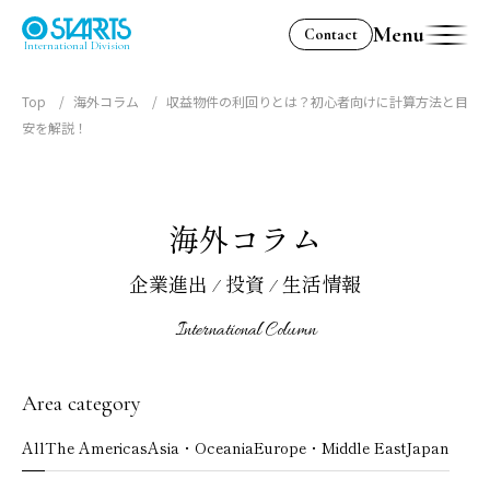
Menu
Contact
International Division
Top
海外コラム
収益物件の利回りとは？初心者向けに計算方法と目
安を解説！
海外コラム
企業進出 / 投資 / 生活情報
International Column
Area category
All
The Americas
Asia・Oceania
Europe・Middle East
Japan