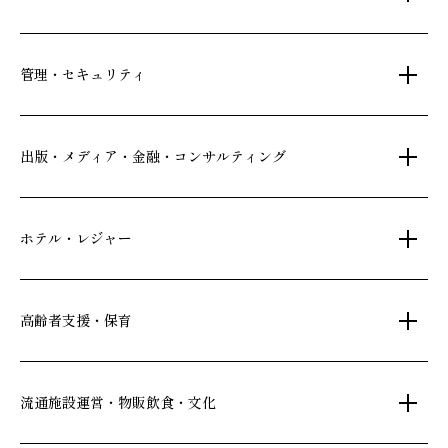
土地活用・免震住宅
管理・セキュリティ
新築分譲マンション・新築戸建
注文住宅・リフォーム
マンション・アパート管理
出版・メディア・金融・コンサルティング
賃貸・売買物件情報
社宅代行
不動産仲介
時間貸し駐車場
女性向け情報
ホテル・レジャー
一括寮仲介
ビル管理
書籍・コミック
オフィス移転
鍵・カードキー
広告代理店
ディズニーリゾート(R)パートナーホテル
高齢者支援・保育
不動産投資
24時間コールセンター
住宅ローン
シティ・リゾートホテル
札幌
・
京都
・
沖縄
住まい・暮らし情報
保険・資産運用
介護・認可保育園
ビジネスホテル
流通施設運営・物販飲食・文化
不動産オーナー様向け情報
不動産信託
シニア総合窓口
横浜関内
・
流山おおたかの森