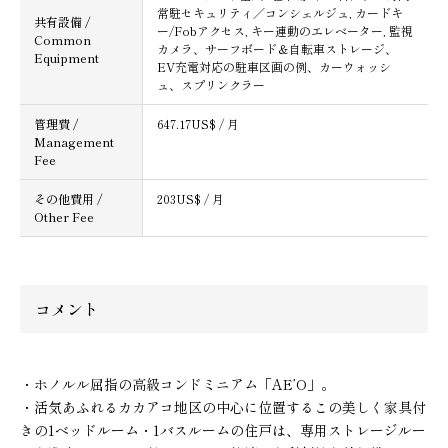
常駐セキュリティ／コンシェルジュ, カードキ
共有設備 /
ー/Fobアクセス, キー連動のエレベーター, 監視
Common
カメラ、サーフボード＆自転車ストレージ、
Equipment
EV充電対応の駐車区画の例、カーウォッシ
ュ、スプリンクラー
管理費 /
647.17US$ / 月
Management
Fee
その他費用 /
203US$ / 月
Other Fee
コメント
・ホノルル屈指の高級コンドミニアム「AE’O」。
・活気あふれるカカアコ地区の中心に位置するこの美しく家具付
きの1ベッドルーム・1バスルームの住戸は、専用ストレージルー