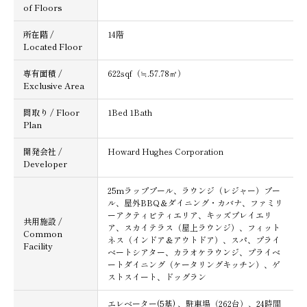
of Floors
所在階 /
14階
Located Floor
専有面積 /
622sqf（≒.57.78㎡）
Exclusive Area
間取り / Floor
1Bed 1Bath
Plan
開発会社 /
Howard Hughes Corporation
Developer
25mラッププール、ラウンジ（レジャー）プー
ル、屋外BBQ＆ダイニング・カバナ、ファミリ
ーアクティビティエリア、キッズプレイエリ
共用施設 /
ア、スカイテラス（屋上ラウンジ）、フィット
Common
ネス（インドア＆アウトドア）、スパ、プライ
Facility
ベートシアター、カラオケラウンジ、プライベ
ートダイニング（ケータリングキッチン）、ゲ
ストスイート、ドッグラン
エレベーター(5基) 、駐車場（262台）、24時間