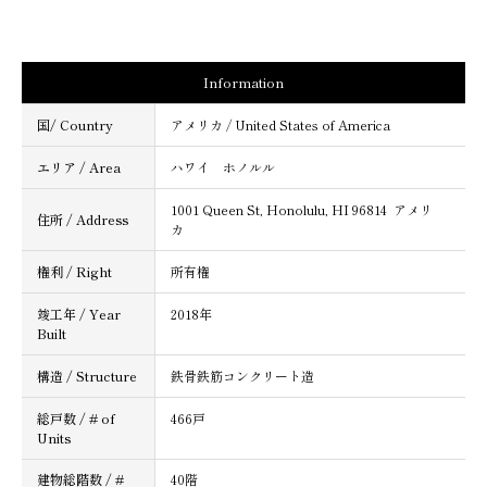
Information
国/ Country
アメリカ / United States of America
エリア / Area
ハワイ ホノルル
1001 Queen St, Honolulu, HI 96814 アメリ
住所 / Address
カ
権利 / Right
所有権
竣工年 / Year
2018年
Built
構造 / Structure
鉄骨鉄筋コンクリート造
総戸数 / # of
466戸
Units
建物総階数 / #
40階