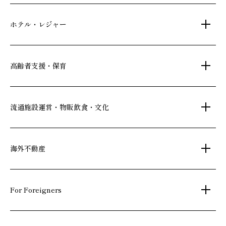
不動産仲介
時間貸し駐車場
女性向け情報
ホテル・レジャー
一括寮仲介
ビル管理
書籍・コミック
オフィス移転
鍵・カードキー
広告代理店
ディズニーリゾート(R)パートナーホテル
高齢者支援・保育
不動産投資
24時間コールセンター
住宅ローン
シティ・リゾートホテル
札幌
・
京都
・
沖縄
住まい・暮らし情報
保険・資産運用
介護・認可保育園
ビジネスホテル
流通施設運営・物販飲食・文化
不動産オーナー様向け情報
不動産信託
シニア総合窓口
横浜関内
・
流山おおたかの森
府中
・
葛西
・
西葛西
人事・総務部向け不動産情報
不動産投資信託(J-REIT)
ショッピングセンター
海外不動産
日光温泉・川治温泉
コワーキングスペース
和風レストラン
人材派遣・紹介
府中
京橋
・
・
東岡崎
新浦安
信州・戸倉上山田温泉
国際事業本部（日本）
文化・美術館
For Foreigners
茨城 ゴルフ場
上海
相田みつを美術館
弘前れんが倉庫美術館
カンボジア・ホテル
北京
Our English website