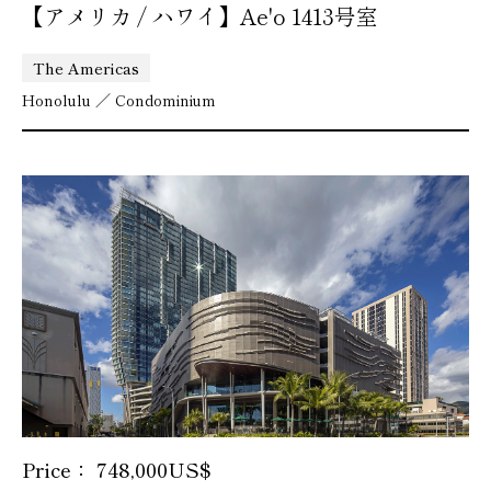
【アメリカ / ハワイ】Ae'o 1413号室
The Americas
Honolulu ／ Condominium
Price： 748,000US$