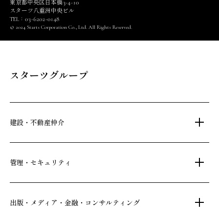
3
4
10
東京都中央区日本橋
-
-
スターツ八重洲中央ビル
03
6202
0148
TEL：
-
-
© 2024 Starts Corporation Co., Ltd. All Rights Reserved.
スターツグループ
建設・不動産仲介
土地活用・免震住宅
管理・セキュリティ
新築分譲マンション・新築戸建
注文住宅・リフォーム
マンション・アパート管理
出版・メディア・金融・コンサルティング
賃貸・売買物件情報
社宅代行