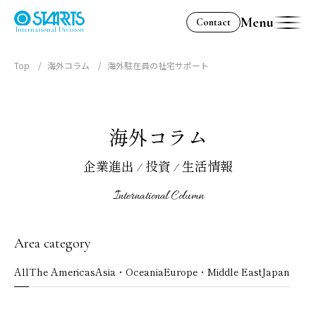
Menu
Contact
International Division
Top
海外コラム
海外駐在員の社宅サポート
海外コラム
企業進出 / 投資 / 生活情報
International Column
Area category
All
The Americas
Asia・Oceania
Europe・Middle East
Japan