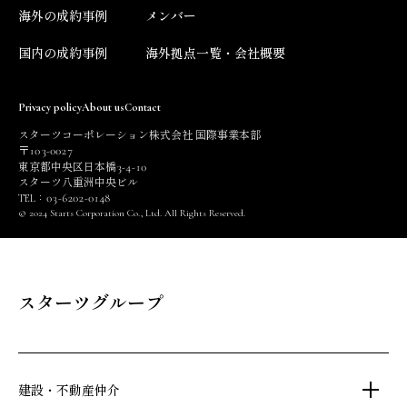
海外の成約事例
メンバー
国内の成約事例
海外拠点一覧・会社概要
Privacy policy
About us
Contact
スターツコーポレーション株式会社 国際事業本部
103
0027
〒
-
3
4
10
東京都中央区日本橋
-
-
スターツ八重洲中央ビル
03
6202
0148
TEL：
-
-
© 2024 Starts Corporation Co., Ltd. All Rights Reserved.
スターツグループ
建設・不動産仲介