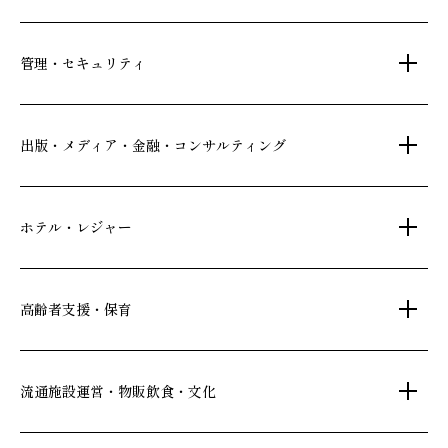
土地活用・免震住宅
管理・セキュリティ
新築分譲マンション・新築戸建
注文住宅・リフォーム
マンション・アパート管理
出版・メディア・金融・コンサルティング
賃貸・売買物件情報
社宅代行
不動産仲介
時間貸し駐車場
女性向け情報
ホテル・レジャー
一括寮仲介
ビル管理
書籍・コミック
オフィス移転
鍵・カードキー
広告代理店
ディズニーリゾート(R)パートナーホテル
高齢者支援・保育
不動産投資
24時間コールセンター
住宅ローン
シティ・リゾートホテル
札幌
・
京都
・
沖縄
住まい・暮らし情報
保険・資産運用
介護・認可保育園
ビジネスホテル
流通施設運営・物販飲食・文化
不動産オーナー様向け情報
不動産信託
シニア総合窓口
横浜関内
・
流山おおたかの森
府中
・
葛西
・
西葛西
人事・総務部向け不動産情報
不動産投資信託(J-REIT)
ショッピングセンター