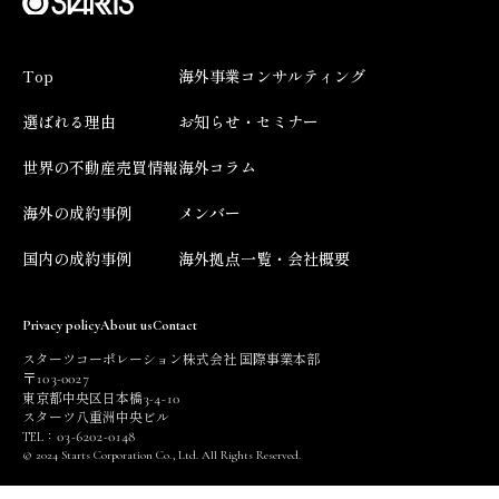
Top
海外事業コンサルティング
選ばれる理由
お知らせ・セミナー
世界の不動産売買情報
海外コラム
海外の成約事例
メンバー
国内の成約事例
海外拠点一覧・会社概要
Privacy policy
About us
Contact
スターツコーポレーション株式会社 国際事業本部
103
0027
〒
-
3
4
10
東京都中央区日本橋
-
-
スターツ八重洲中央ビル
03
6202
0148
TEL：
-
-
© 2024 Starts Corporation Co., Ltd. All Rights Reserved.