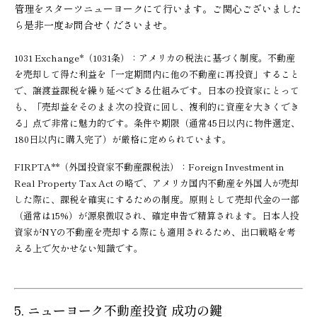
管理をスターツニューヨークにて行います。ご関心ございました
ら是非一度お問合せくださいませ。
1031 Exchange*（1031条）：
アメリカの税法に基づく制度。不動産
を売却して得た利益を「一定期間内に他の不動産に再投資」すること
で、譲渡益課税を繰り延べできる仕組みです。日本の投資家にとって
も、「売却益をそのまま次の投資に回し、複利的に資産を大きくでき
る」点で非常に魅力的です。条件や期限（通常45日以内に物件選定、
180日以内に購入完了）が厳格に定められています。
FIRPTA**（
外国投資家不動産課税法
）：Foreign Investment in
Real Property Tax Act の略で、アメリカ国内不動産を外国人が売却
した際に、課税を確実にするための制度。原則として売却代金の一部
（通常は15%）が源泉徴収され、確定申告で精算されます。日本人投
資家がNYの不動産を売却する際にも適用されるため、出口戦略を考
える上で欠かせない知識です。
5. ニューヨーク不動産投資 成功の鍵