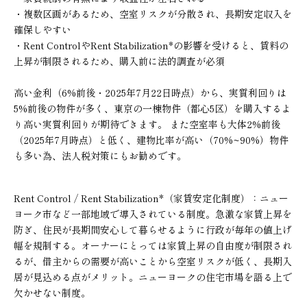
・複数区画があるため、空室リスクが分散され、長期安定収入を
確保しやすい
・Rent ControlやRent Stabilization*の影響を受けると、賃料の
上昇が制限されるため、購入前に法的調査が必須
高い金利（6%前後・2025年7月22日時点）から、実質利回りは
5%前後の物件が多く、東京の一棟物件（都心5区）を購入するよ
り高い実質利回りが期待できます。 また空室率も大体2%前後
（2025年7月時点）と低く、建物比率が高い（70%~90%）物件
も多い為、法人税対策にもお勧めです。
Rent Control / Rent Stabilization*（家賃安定化制度）：ニュー
ヨーク市など一部地域で導入されている制度。急激な家賃上昇を
防ぎ、住民が長期間安心して暮らせるように行政が毎年の値上げ
幅を規制する。オーナーにとっては家賃上昇の自由度が制限され
るが、借主からの需要が高いことから空室リスクが低く、長期入
居が見込める点がメリット。ニューヨークの住宅市場を語る上で
欠かせない制度。