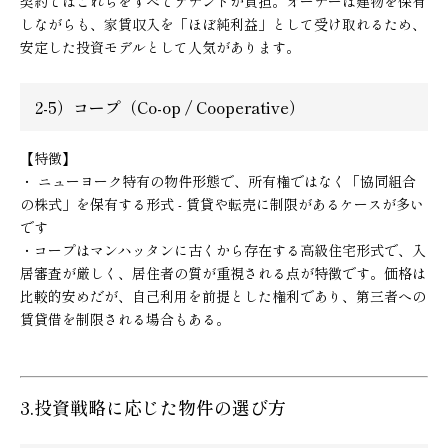
契約ではこれらをすべてテナントが負担。オーナーは建物を保有
しながらも、家賃収入を「ほぼ純利益」として受け取れるため、
安定した投資モデルとして人気があります。
2-5）コープ（Co-op / Cooperative）
【特徴】
・ ニューヨーク特有の物件形態で、所有権ではなく「協同組合
の株式」を保有する形式 - 賃貸や転売に制限があるケースが多い
です
・コープはマンハッタンに古くから存在する高級住宅形式で、入
居審査が厳しく、居住者の質が重視される点が特徴です。価格は
比較的安めだが、自己利用を前提とした権利であり、第三者への
賃貸借を制限される場合もある。
3.投資戦略に応じた物件の選び方