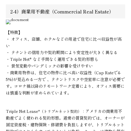
2-4）商業用不動産（Commercial Real Estate）
【特徴】
・ オフィス、店舗、ホテルなどの用途で住宅に比べ収益性が高
い
・ テナントの信用力や契約期間により安定性が大きく異なる
・Triple Net* など手間なく運用できる契約形態も
・ 景気変動やパンデミックの影響を受けやすい
・商業用物件は、住宅の物件に比べ高い収益性（Cap Rateで4-
5%)が見込める一方で 、テナントリスクや空室率に注意が必要で
す。コロナ禍以降のリモートワーク定着により、オフィス需要に
は慎重な判断が求められています。
Triple Net Lease
アメリカの商業用不
*（トリプルネット契約）：
動産でよく使われる契約形態。通常の賃貸契約では、オーナーが
固定資産税・建物保険・修繕費を負担しますが、トリプルネット