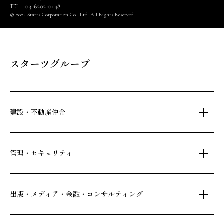
03
6202
0148
TEL：
-
-
© 2024 Starts Corporation Co., Ltd. All Rights Reserved.
スターツグループ
建設・不動産仲介
土地活用・免震住宅
管理・セキュリティ
新築分譲マンション・新築戸建
注文住宅・リフォーム
マンション・アパート管理
出版・メディア・金融・コンサルティング
賃貸・売買物件情報
社宅代行
不動産仲介
時間貸し駐車場
女性向け情報