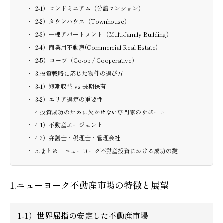
2-1）コンドミニアム（分譲マンション）
2-2）タウンハウス（Townhouse）
2-3）一棟アパートメント（Multi-family Building）
2-4）商業用不動産(Commercial Real Estate)
2-5）コープ（Co-op / Cooperative）
3.投資戦略に応じた物件の選び方
3-1）短期収益 vs 長期保有
3-2）エリア選定の重要性
4.投資成功のために欠かせない専門家のサポート
4-1）不動産エージェント
4-2）弁護士・税理士・管理会社
5.まとめ：ニューヨーク不動産投資における成功の鍵
1.
ニューヨーク不動産市場の特徴と展望
1-1）世界屈指の安定した不動産市場