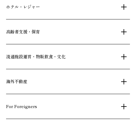
ホテル・レジャー
一括寮仲介
ビル管理
書籍・コミック
オフィス移転
鍵・カードキー
広告代理店
ディズニーリゾート(R)パートナーホテル
高齢者支援・保育
不動産投資
24時間コールセンター
住宅ローン
シティ・リゾートホテル
札幌
・
京都
・
沖縄
住まい・暮らし情報
保険・資産運用
介護・認可保育園
ビジネスホテル
流通施設運営・物販飲食・文化
不動産オーナー様向け情報
不動産信託
シニア総合窓口
横浜関内
・
流山おおたかの森
府中
・
葛西
・
西葛西
人事・総務部向け不動産情報
不動産投資信託(J-REIT)
ショッピングセンター
海外不動産
日光温泉・川治温泉
コワーキングスペース
和風レストラン
人材派遣・紹介
府中
京橋
・
・
東岡崎
新浦安
信州・戸倉上山田温泉
国際事業本部（日本）
文化・美術館
For Foreigners
茨城 ゴルフ場
上海
相田みつを美術館
弘前れんが倉庫美術館
カンボジア・ホテル
北京
Our English website
国内・海外旅行
広州
International Division