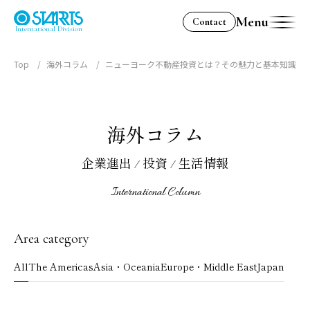
Menu
Contact
International Division
Top
海外コラム
ニューヨーク不動産投資とは？その魅力と基本知識
海外コラム
企業進出 / 投資 / 生活情報
International Column
Area category
All
The Americas
Asia・Oceania
Europe・Middle East
Japan