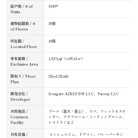
総戸数 / # of
308戸
Units
建物総階数 / #
39階
of Floors
所在階 /
19階
Located Floor
専有面積 /
1,027sqf（≒95.41㎡）
Exclusive Area
間取り / Floor
2Bed 2Bath
Plan
開発会社 /
Irongate AZREP BW LLC、Pacrep LLC
Developer
共用施設 /
プール（温水・屋上）、スパ、フィットネスセ
Common
ンター、クラブルーム・ミーティングルーム、
Facility
レストランなど
共有設備 /
コンシェルジュ、ドアマン、バレーパーキン