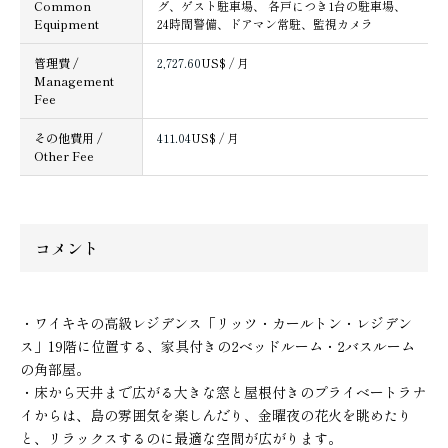
Common
グ、ゲスト駐車場、 各戸につき1台の駐車場、
Equipment
24時間警備、ドアマン常駐、監視カメラ
管理費 /
2,727.60
US$ / 月
Management
Fee
その他費用 /
411.04
US$ / 月
Other Fee
コメント
・ワイキキの高級レジデンス「リッツ・カールトン・レジデン
ス」19階に位置する、家具付きの2ベッドルーム・2バスルーム
の角部屋。
・床から天井まで広がる大きな窓と屋根付きのプライベートラナ
イからは、島の雰囲気を楽しんだり、金曜夜の花火を眺めたり
と、リラックスするのに最適な空間が広がります。