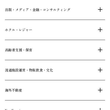
注文住宅・リフォーム
マンション・アパート管理
出版・メディア・金融・コンサルティング
賃貸・売買物件情報
社宅代行
不動産仲介
時間貸し駐車場
女性向け情報
ホテル・レジャー
一括寮仲介
ビル管理
書籍・コミック
オフィス移転
鍵・カードキー
広告代理店
ディズニーリゾート(R)パートナーホテル
高齢者支援・保育
不動産投資
24時間コールセンター
住宅ローン
シティ・リゾートホテル
札幌
・
京都
・
沖縄
住まい・暮らし情報
保険・資産運用
介護・認可保育園
ビジネスホテル
流通施設運営・物販飲食・文化
不動産オーナー様向け情報
不動産信託
シニア総合窓口
横浜関内
・
流山おおたかの森
府中
・
葛西
・
西葛西
人事・総務部向け不動産情報
不動産投資信託(J-REIT)
ショッピングセンター
海外不動産
日光温泉・川治温泉
コワーキングスペース
和風レストラン
人材派遣・紹介
府中
京橋
・
・
東岡崎
新浦安
信州・戸倉上山田温泉
国際事業本部（日本）
文化・美術館