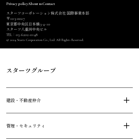
Privacy policy
About us
Contact
スターツコーポレーション株式会社 国際事業本部
103
0027
〒
-
3
4
10
東京都中央区日本橋
-
-
スターツ八重洲中央ビル
03
6202
0148
TEL：
-
-
© 2024 Starts Corporation Co., Ltd. All Rights Reserved.
スターツグループ
建設・不動産仲介
土地活用・免震住宅
管理・セキュリティ
新築分譲マンション・新築戸建