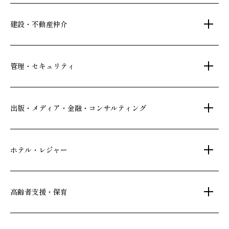
建設・不動産仲介
土地活用・免震住宅
管理・セキュリティ
新築分譲マンション・新築戸建
注文住宅・リフォーム
マンション・アパート管理
出版・メディア・金融・コンサルティング
賃貸・売買物件情報
社宅代行
不動産仲介
時間貸し駐車場
女性向け情報
ホテル・レジャー
一括寮仲介
ビル管理
書籍・コミック
オフィス移転
鍵・カードキー
広告代理店
ディズニーリゾート(R)パートナーホテル
高齢者支援・保育
不動産投資
24時間コールセンター
住宅ローン
シティ・リゾートホテル
札幌
・
京都
・
沖縄
住まい・暮らし情報
保険・資産運用
介護・認可保育園