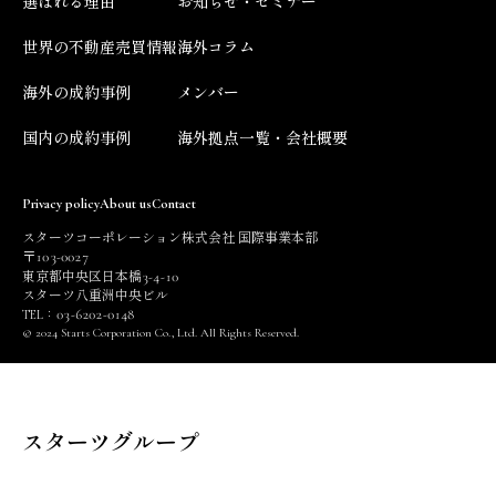
選ばれる理由
お知らせ・セミナー
世界の不動産売買情報
海外コラム
海外の成約事例
メンバー
国内の成約事例
海外拠点一覧・会社概要
Privacy policy
About us
Contact
スターツコーポレーション株式会社 国際事業本部
103
0027
〒
-
3
4
10
東京都中央区日本橋
-
-
スターツ八重洲中央ビル
03
6202
0148
TEL：
-
-
© 2024 Starts Corporation Co., Ltd. All Rights Reserved.
スターツグループ