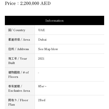
Price：2,200,000 AED
Information
国/ Country
UAE
都道府県 / Area
Dubai
住所 / Address
See Map blow
竣工年 / Year
2021
Built
建物階数 / # of
-
Floors
専有面積 /
85㎡~
Exclusive Area
間取り / Floor
2Bed
Plan