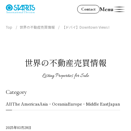
Menu
Contact
International Division
Top
世界の不動産売買情報
【ドバイ】Downtown Views I
世界の不動産売買情報
Listing Properties for Sale
Category
All
The Americas
Asia・Oceania
Europe・Middle East
Japan
2025年03月28日