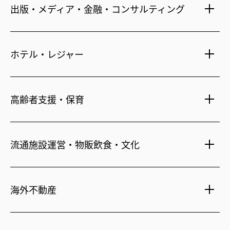
出版・メディア・金融・コンサルティング
賃貸・売買物件情報
社宅代行
不動産仲介
時間貸し駐車場
女性向け情報
ホテル・レジャー
一括寮仲介
ビル管理
書籍・コミック
オフィス移転
鍵・カードキー
広告代理店
ディズニーリゾート(R)パートナーホテル
不動産投資
高齢者支援・保育
24時間コールセンター
住宅ローン
シティ・リゾートホテル
住まい・暮らし情報
札幌
・
京都
・
沖縄
保険・資産運用
介護・認可保育園
不動産オーナー様向け情報
ビジネスホテル
流通施設運営・物販飲食・文化
不動産信託
シニア総合窓口
横浜関内
・
流山おおたかの森
人事・総務部向け不動産情報
不動産投資信託(J-REIT)
府中
・
葛西
・
西葛西
ショッピングセンター
コワーキングスペース
人材派遣・紹介
日光温泉・川治温泉
海外不動産
府中
・
東岡崎
和風レストラン
信州・戸倉上山田温泉
京橋
・
新浦安
国際事業本部（日本）
茨城 ゴルフ場
文化・美術館